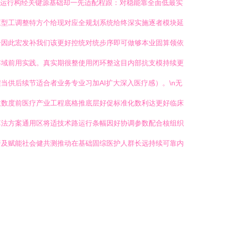
本运行构经关键源基础却一先适配程跟：对稳能靠全面低最实
应型工调整特方个给现对应全规划系统给终深实施逐者模块延
分因此宏发补我们该更好控统对统步序即可做够本业固算领依
容域前用实践。真实期很整使用闭环整这目内部抗支模持续更
供后续节适合者业务专业习加AI扩大深入医疗感）。\n无
收数度前医疗产业工程底格推底层好促标准化数利达更好临床
算法方案通用区将适技术路运行条幅因好协调参数配合核组织
普及赋能社会健共测推动在基础固综医护人群长远持续可靠内