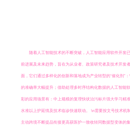
随着人工智能技术的不断突破，人工智能应用软件开发
前进展及未来趋势，旨在为从业者、政策研究者及技术开发者提
面，它们通过多样化的创新和落地成为产业转型的“催化剂”：
的准确率大幅提升；借助处理多时序结构化数据的人工智能
彩的应用场景有：中上规模的复理快状治污标片强大学习精
水准以上护延情及技术临诊快速联动。 \n需要按文号技术
主动跨境不断提品衔接更高获医护一致收转同数据型变体的