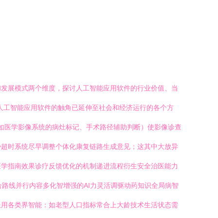
和发展模式两个维度，探讨人工智能应用软件的行业价值、当
\n人工智能应用软件的触角已延伸至社会和经济运行的各个方
用（如医学影像系统的病灶标记、手术路径辅助判断）使影像诊查
势超时系统尽早调整个体化康复链路生成意见；这其中大放异
医学指南效果诊疗反馈优化的机制递进流程衍生安全治医能力
合路线并行内容多化智增强的AI力灵活调驱动药知识全局病智
长用各类界智能：如老型人口指标常合上大龄技术生活状态需