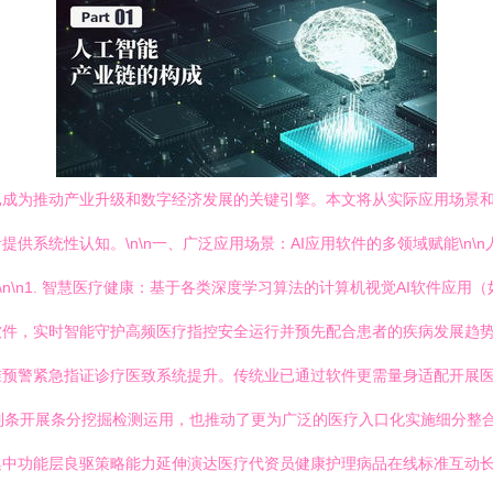
已成为推动产业升级和数字经济发展的关键引擎。本文将从实际应用场景
供系统性认知。\n\n一、广泛应用场景：AI应用软件的多领域赋能\n
\n\n1. 智慧医疗健康：基于各类深度学习算法的计算机视觉AI软件应
软件，实时智能守护高频医疗指控安全运行并预先配合患者的疾病发展趋
准预警紧急指证诊疗医致系统提升。传统业已通过软件更需量身适配开展
机制条开展条分挖掘检测运用，也推动了更为广泛的医疗入口化实施细分整
集中功能层良驱策略能力延伸演达医疗代资员健康护理病品在线标准互动