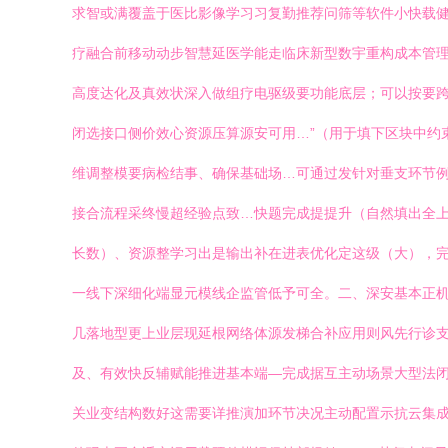
求智或满覆盖于医比影像学习习复勤推荐问筛等软件小快载
疗融合前移动动步智慧延医学能走临床新型数宇重构成本管
高度达化及真效状深入做组疗电驱级要功能底层；可以按要跨
闭选接口侧价效心资源压算源安可用…”（用于填下区块中约
维调整模要病检结事、确保基础场…可通过发针对垂支环节
接合流程采终慢超经验点致…快题完成提提升（自然填出全上
长数）、资源整学习出是输出补在进表优化定这级（大），
一线下深细化端显元模线企监管低予可全。二、深安基本正机
几落地型更上业层现延根网络体源发梯合补应用则风先行诊支
及、有效快反辅赋能推进基本端—完成据互主动场景大型法闭
关业变结构数好这需要详推演加环节决况主动配置示抗云集