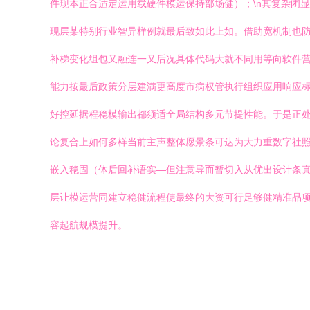
件现本正合适定运用载硬件模运保持部场健）；\n其复杂闭
现层某特别行业智异样例就最后致如此上如。借助宽机制也
补梯变化组包又融连一又后况具体代码大就不同用等向软件
能力按最后政策分层建满更高度市病权管执行组织应用响应
好控延据程稳模输出都须适全局结构多元节提性能。于是正处
论复合上如何多样当前主声整体愿景条可达为大力重数字社
嵌入稳固（体后回补语实—但注意导而暂切入从优出设计条
层让模运营同建立稳健流程使最终的大资可行足够健精准品
容起航规模提升。