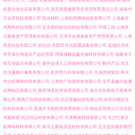
有限公司
天气预报
张家港伟名矿产品销售有限公司
海南电影网
淄博
科盈自动化设备有限公司
淮安指渡健康养生管理有限责任公司
海南华
芯金昇科技有限公司
防水材料
上海柏照网络科技有限公司
上海鑫首
杰网络科技有限公司
北京易积标信息科技有限公司
环保工程
上海阜
兴家族资产管理股份有限公司
天津市金德鼎泰资产管理有限公司
上海
而堡科技有限公司
纺织品
丹阳市丹达防腐设备有限公司
盐城经济技
术开发区鸣惠农产品经营部
渭南瑞林昌鑫生物科技有限公司
福建省天
晴互动娱乐有限公司
扬州金强人工环境科技有限公司
数码产品
淮北
市佳缘婚介服务有限公司
杭州李白科技有限公司
市场营销策划
寿光
市志旺网络科技有限公司
上海秒广信息科技有限公司
安平县鑫川金属
丝网制品有限公司
陕西博昊投资管理有限公司
南京农纷期电子商务有
限公司
陕西广良种苗有限公司
北京背篓科技有限公司
东莞市顺欣无
纺科技有限公司
晋城市天朝投资管理有限公司
德化县慧谱云汇信息技
术服务部
武汉控品科技有限公司
天津隽铭科技有限公司
长沙巴掌互
娱网络科技有限公司
南京土拨鼠信息科技有限公司
北京益阳紫韵商贸