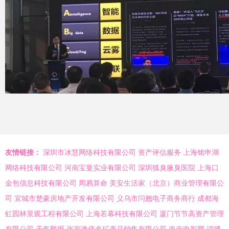
友情链接：
深圳市冰慧网络科技有限公司
资产评估服务
上海铭申湖
网络科技有限公司
河南宝曼实业有限公司
深圳狐臭腋臭医院
上海口
金包信息科技有限公司
周易算命
美安生活家（北京）商业管理有限公
司
宜城市楚豪房地产开发有限公司
义乌市闫翘电子商务商行
成都海
虹园林景观工程有限公司
上海若幕科技有限公司
厦门节节高资产管理